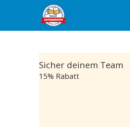
meta name="facebook-domain-verification" content="8ruuk1pewjs
Sicher deinem Team
15% Rabatt