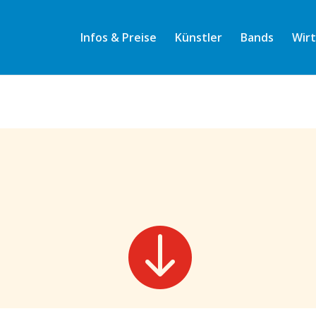
hmvmy05aqrry6ru5gq8
Infos & Preise
Künstler
Bands
Wir
